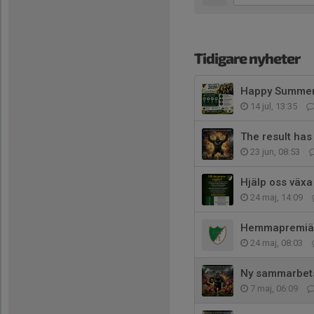
Tidigare nyheter
Happy Summer 
14 jul, 13:35
The result has 
23 jun, 08:53
Hjälp oss väx
24 maj, 14:09
Hemmapremiär 
24 maj, 08:03
Ny sammarbets
7 maj, 06:09