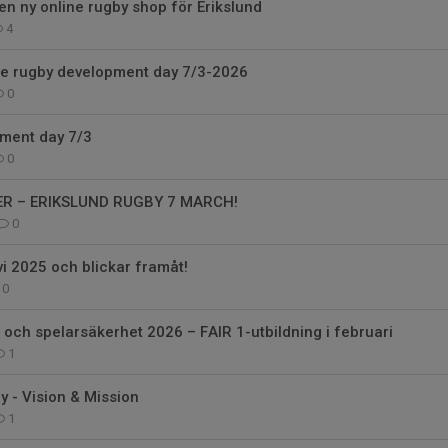
 en ny online rugby shop för Erikslund
4
he rugby development day 7/3-2026
0
ment day 7/3
0
R – ERIKSLUND RUGBY 7 MARCH!
0
i 2025 och blickar framåt!
0
l och spelarsäkerhet 2026 – FAIR 1-utbildning i februari
1
y - Vision & Mission
1