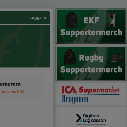
Logga in
umerera
heter via RSS