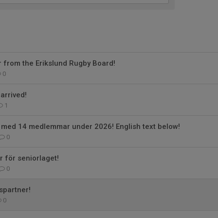
from the Erikslund Rugby Board!
0
arrived!
1
a med 14 medlemmar under 2026! English text below!
0
för seniorlaget!
0
partner!
0