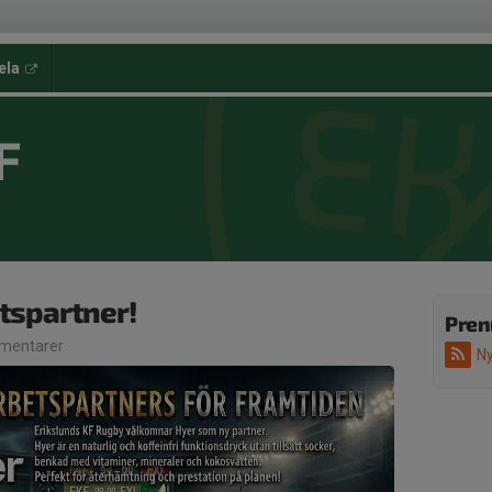
ela
F
spartner!
Pren
mentarer
Ny