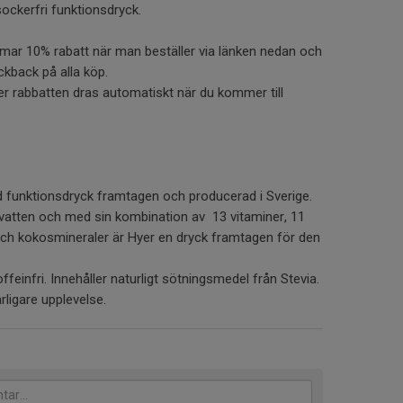
sockerfri funktionsdryck.
mar 10% rabatt när man beställer via länken nedan och
ckback på alla köp.
r rabbatten dras automatiskt när du kommer till
d funktionsdryck framtagen och producerad i Sverige.
vatten och med sin kombination av 13 vitaminer, 11
r och kokosmineraler är Hyer en dryck framtagen för den
offeinfri. Innehåller naturligt sötningsmedel från Stevia.
ärligare upplevelse.