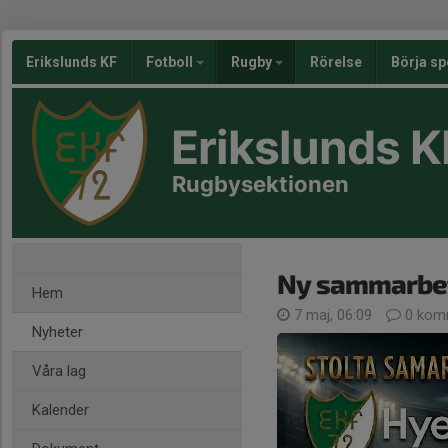
Erikslunds KF
Fotboll
Rugby
Rörelse
Börja sp
Erikslunds K
Rugbysektionen
Ny sammarbet
Hem
7 maj, 06:09
0 kom
Nyheter
Våra lag
Kalender