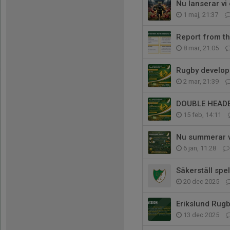
Nu lanserar vi
1 maj, 21:37
Report from t
8 mar, 21:05
Rugby develop
2 mar, 21:39
DOUBLE HEADE
15 feb, 14:11
Nu summerar v
6 jan, 11:28
Säkerställ spe
20 dec 2025
Erikslund Rugb
13 dec 2025