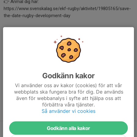
👉 Anmäl dig här:
https://www.svenskalag.se/ekf-rugby/aktivitet/19805165/save-
the-date-rugby-development-day
Låt oss göra den 7 mars till en dag fylld av gemenskap, energi
och grön-vit-guld stolthet! 💚💛🤍
Dela nyhet
Godkänn kakor
Kommentarer
Vi använder oss av kakor (cookies) för att vår
webbplats ska fungera bra för dig. De används
även för webbanalys i syfte att hjälpa oss att
förbättra våra tjänster.
Så använder vi cookies
Tidigare nyheter
Happy Summer from the Erikslund Rugby Board!
Godkänn alla kakor
14 jul, 13:35
0