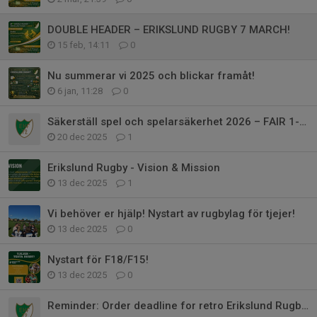
DOUBLE HEADER – ERIKSLUND RUGBY 7 MARCH!
15 feb, 14:11
0
Nu summerar vi 2025 och blickar framåt!
6 jan, 11:28
0
Säkerställ spel och spelarsäkerhet 2026 – FAIR 1-utbildning i februari
20 dec 2025
1
Erikslund Rugby - Vision & Mission
13 dec 2025
1
Vi behöver er hjälp! Nystart av rugbylag för tjejer!
13 dec 2025
0
Nystart för F18/F15!
13 dec 2025
0
Reminder: Order deadline for retro Erikslund Rugby Jersey