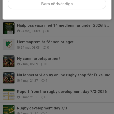
Bara nödvändiga
The result has arrived!
23 jun, 08:53
1
Hjälp oss växa med 14 medlemmar under 2026! English text below!
24 maj, 14:09
0
Hemmapremiär för seniorlaget!
24 maj, 08:03
0
Ny sammarbetspartner!
7 maj, 06:09
0
Nu lanserar vi en ny online rugby shop för Erikslund
1 maj, 21:37
4
Report from the rugby development day 7/3-2026
8 mar, 21:05
0
Rugby development day 7/3
2 mar, 21:39
0