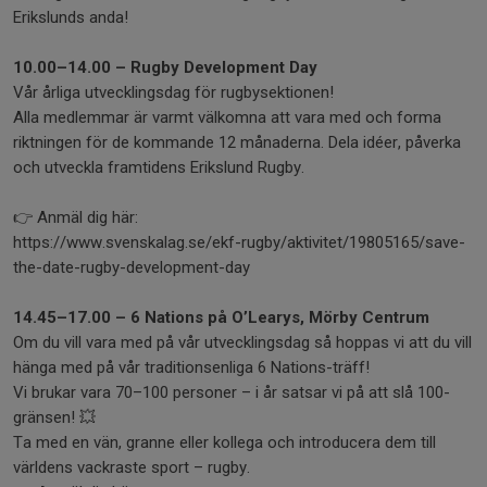
Erikslunds anda!
10.00–14.00 – Rugby Development Day
Vår årliga utvecklingsdag för rugbysektionen!
Alla medlemmar är varmt välkomna att vara med och forma
riktningen för de kommande 12 månaderna. Dela idéer, påverka
och utveckla framtidens Erikslund Rugby.
👉 Anmäl dig här:
https://www.svenskalag.se/ekf-rugby/aktivitet/19805165/save-
the-date-rugby-development-day
14.45–17.00 – 6 Nations på O’Learys, Mörby Centrum
Om du vill vara med på vår utvecklingsdag så hoppas vi att du vill
hänga med på vår traditionsenliga 6 Nations-träff!
Vi brukar vara 70–100 personer – i år satsar vi på att slå 100-
gränsen! 💥
Ta med en vän, granne eller kollega och introducera dem till
världens vackraste sport – rugby.