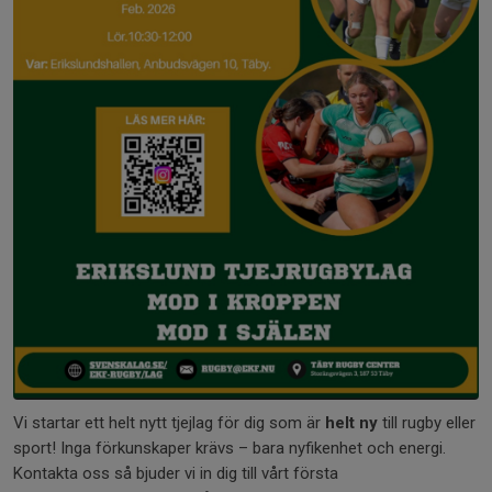
Vi startar ett helt nytt tjejlag för dig som är
helt ny
till rugby eller
sport! Inga förkunskaper krävs – bara nyfikenhet och energi.
Kontakta oss så bjuder vi in dig till vårt första