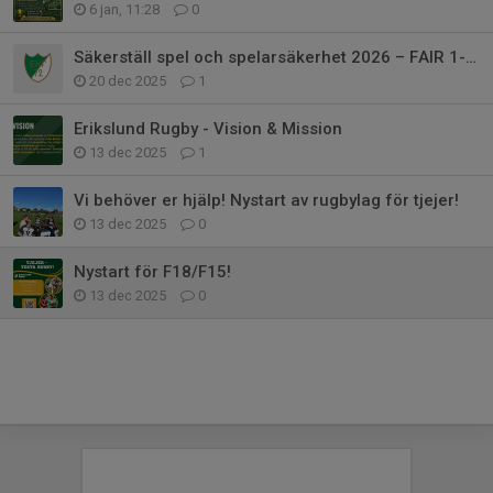
6 jan, 11:28
0
Säkerställ spel och spelarsäkerhet 2026 – FAIR 1-utbildning i februari
20 dec 2025
1
Erikslund Rugby - Vision & Mission
13 dec 2025
1
Vi behöver er hjälp! Nystart av rugbylag för tjejer!
13 dec 2025
0
Nystart för F18/F15!
13 dec 2025
0