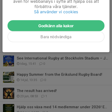
även för webbanalys i syfte att hjälpa oss att
förbättra våra tjänster.
Så använder vi cookies
Kommentarer
Godkänn alla kakor
Bara nödvändiga
Tidigare nyheter
See International Rugby at Stockholm Stadium – Join Erikslund!
Idag, 15:41
0
Happy Summer from the Erikslund Rugby Board!
14 jul, 13:35
0
The result has arrived!
23 jun, 08:53
1
Hjälp oss växa med 14 medlemmar under 2026! English text below!