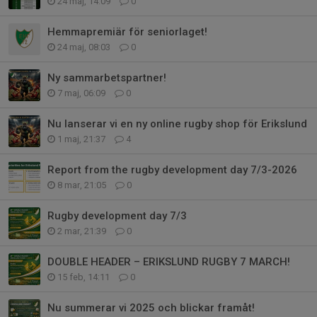
24 maj, 14:09
0
Hemmapremiär för seniorlaget!
24 maj, 08:03
0
Ny sammarbetspartner!
7 maj, 06:09
0
Nu lanserar vi en ny online rugby shop för Erikslund
1 maj, 21:37
4
Report from the rugby development day 7/3-2026
8 mar, 21:05
0
Rugby development day 7/3
2 mar, 21:39
0
DOUBLE HEADER – ERIKSLUND RUGBY 7 MARCH!
15 feb, 14:11
0
Nu summerar vi 2025 och blickar framåt!