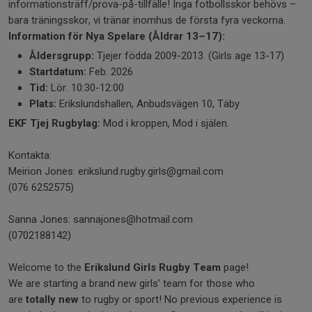
informationsträff/prova-på-
tillfälle! Inga fotbollsskor behövs –
bara träningsskor, vi tränar inomhus de första fyra veckorna.
Information för Nya Spelare (Åldrar 13–17):
Åldersgrupp:
Tjejer födda 2009-2013. (Girls age 13-17)
Startdatum:
Feb. 2026
Tid:
Lör. 10:30-12:00
Plats:
Erikslundshallen, Anbudsvägen 10, Täby
EKF Tjej Rugbylag:
Mod i kroppen, Mod i själen.
Kontakta:
Meirion Jones: erikslund.rugby.girls@gmail.com
(076 6252575)
Sanna Jones: sannajones@hotmail.com
(0702188142)
Welcome to the
Erikslund Girls Rugby Team
page!
We are starting a brand new girls’ team for those who
are
totally new
to rugby or sport! No previous experience is