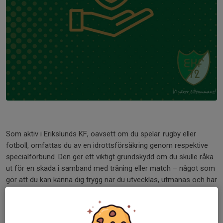
Som aktiv i Erikslunds KF, oavsett om du spelar
r
ugby eller
fotboll, omfattas du av en idrottsförsäkring genom respektive
specialförbund. Den ger ett viktigt grundskydd om du skulle råka
ut för en skada i samband med träning eller match – något som
gör att du kan känna dig trygg när du utvecklas, utmanas och har
roligt i vår verksamhet.