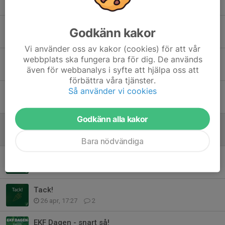
Tidigare nyheter
Kansliets öppettider
Godkänn kakor
12 jun, 13:05
0
Vi använder oss av kakor (cookies) för att vår
webbplats ska fungera bra för dig. De används
Kansliet obemannat på torsdag 4/6
även för webbanalys i syfte att hjälpa oss att
2 jun, 13:30
0
förbättra våra tjänster.
Så använder vi cookies
Tillsammans mot 2031!
4 maj, 11:52
0
Godkänn alla kakor
Nya öppettider för kansliet framåt
30 apr, 10:42
0
Bara nödvändiga
Valborg
29 apr, 18:55
0
Tack!
26 apr, 17:27
2
EKF Dagen - snart så!