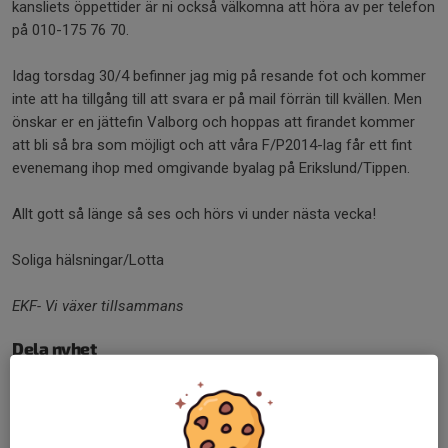
kansliets öppettider är ni också välkomna att höra av per telefon
på 010-175 76 70.
Idag torsdag 30/4 befinner jag mig på resande fot och kommer
inte att ha tillgång till att svara er på mail förrän till kvällen. Men
önskar er en jättefin Valborg och hoppas att firandet kommer
att bli så bra som möjligt och att våra F/P2014-lag får ett fint
evenemang ihop med omgivande byalag på Erikslund/Tippen.
Allt gott så länge så ses och hörs vi under nästa vecka!
Soliga hälsningar/Lotta
EKF- Vi växer tillsammans
Dela nyhet