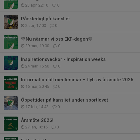
23 apr, 22:10
0
Påskledigt på kansliet
2 apr, 17:00
0
💚Nu närmar vi oss EKF-dagen💚
29 mar, 19:00
0
Inspirationsveckor - Inspiration weeks
24 mar, 16:50
0
Information till medlemmar – flytt av årsmöte 2026
16 mar, 20:45
0
Öppettider på kansliet under sportlovet
17 feb, 14:42
0
Årsmöte 2026!
27 jan, 16:15
0