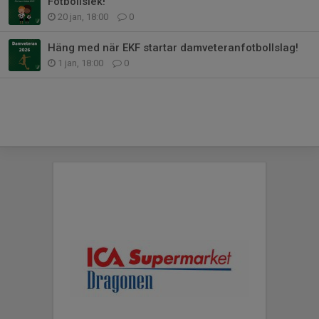
Fotbollslek!
20 jan, 18:00
0
Häng med när EKF startar damveteranfotbollslag!
1 jan, 18:00
0