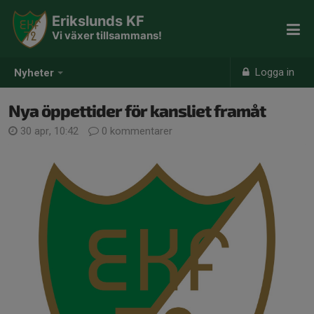
Erikslunds KF
Vi växer tillsammans!
Logga in
Nyheter
Nya öppettider för kansliet framåt
30 apr, 10:42
0 kommentarer