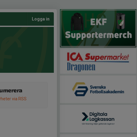
Logga in
umerera
heter via RSS