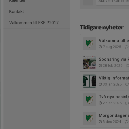
Kalender
Kontakt
Välkommen till EKF P2017
Tidigare nyheter
Välkomna till 
7 aug 2025
Sponsring via
28 feb 2025
Viktig informa
30 jan 2025
Två nya assist
27 jan 2025
Morgondagens t
3 dec 2024