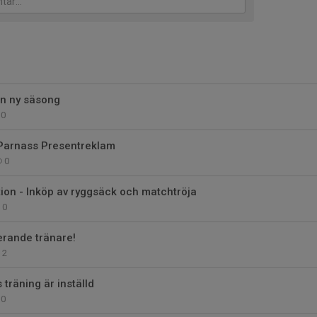
en ny säsong
0
 Parnass Presentreklam
0
tion - Inköp av ryggsäck och matchtröja
0
erande tränare!
2
räning är inställd
0