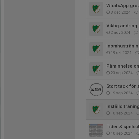
WhatsApp grup
3 dec 2024
Viktig ändring
2 nov 2024
Inomhusträning
19 okt 2024
Påminnelse om
23 sep 2024
Stort tack för 
19 sep 2024
Inställd träni
10 sep 2024
Tider & spels
10 sep 2024