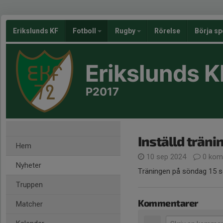
Erikslunds KF
Fotboll
Rugby
Rörelse
Börja sp
Erikslunds K
P2017
Inställd träni
Hem
10 sep 2024
0 kom
Nyheter
Träningen på söndag 15 s
Truppen
Kommentarer
Matcher