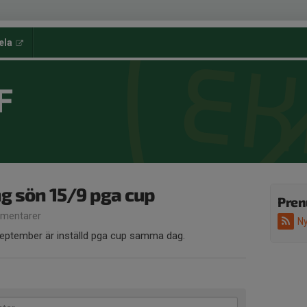
ela
F
ng sön 15/9 pga cup
Pren
mentarer
Ny
eptember är inställd pga cup samma dag.