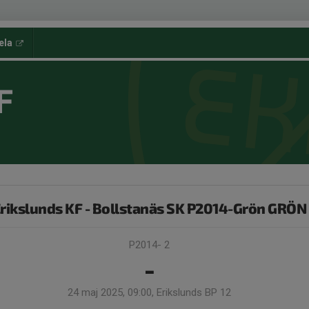
ela
F
rikslunds KF - Bollstanäs SK P2014-Grön GRÖN
P2014- 2
-
24 maj 2025, 09:00, Erikslunds BP 12