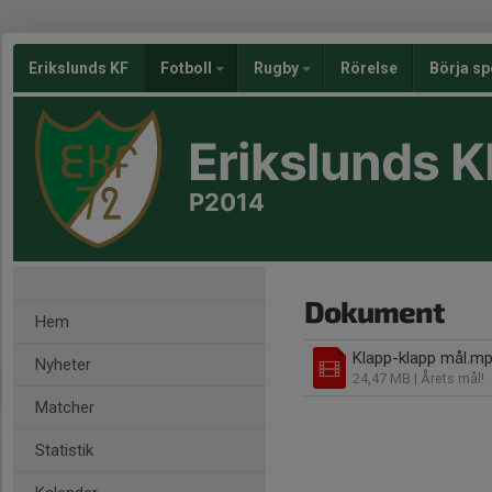
Erikslunds KF
Fotboll
Rugby
Rörelse
Börja sp
Erikslunds K
P2014
Dokument
Hem
Klapp-klapp mål.m
Nyheter
24,47 MB
| Årets mål!
Matcher
Statistik