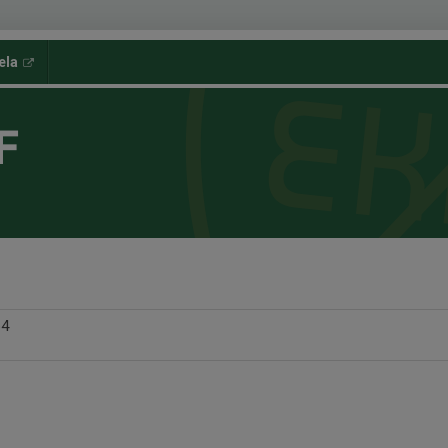
ela
F
p4