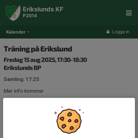
Erikslunds KF
P2014
Logga in
Kalender
Träning på Erikslund
Fredag 15 aug 2025, 17:30-18:30
Erikslunds BP
Samling: 17:25
Mer info kommer