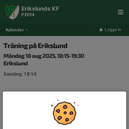
Erikslunds KF
P2014
Logga in
Kalender
Träning på Erikslund
Måndag 18 aug 2025, 18:15-19:30
Erikslund
Samling: 18:10