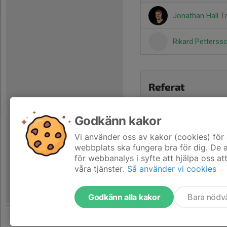
Jonathan Hall
T
Rikard Petterss
Referat
Godkänn kakor
Vi använder oss av kakor (cookies) för 
webbplats ska fungera bra för dig. De
för webbanalys i syfte att hjälpa oss at
våra tjänster.
Så använder vi cookies
Godkänn alla kakor
Bara nödv
Tjäna pengar till laget