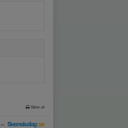
Skriv ut
 av