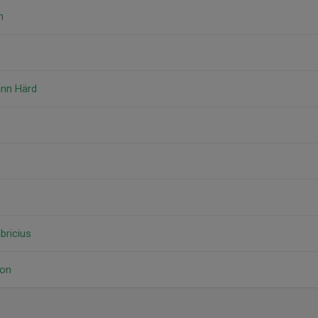
n
nn Härd
bricius
on