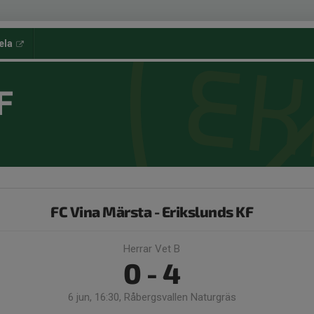
ela
F
FC Vina Märsta - Erikslunds KF
Herrar Vet B
0 - 4
6 jun, 16:30, Råbergsvallen Naturgräs