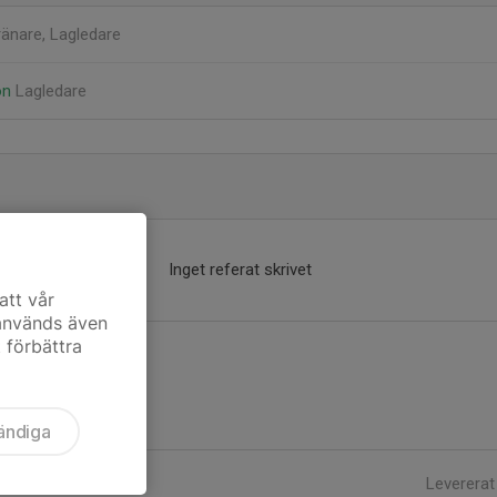
ränare, Lagledare
on
Lagledare
Inget referat skrivet
att vår
 används även
t förbättra
ändiga
Levererat