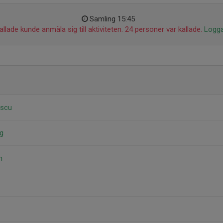
Samling 15:45
llade kunde anmäla sig till aktiviteten. 24 personer var kallade.
Logga
escu
ng
n