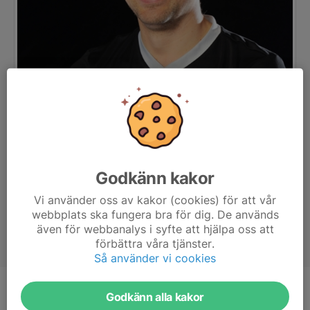
Godkänn kakor
Vi använder oss av kakor (cookies) för att vår
webbplats ska fungera bra för dig. De används
även för webbanalys i syfte att hjälpa oss att
förbättra våra tjänster.
Så använder vi cookies
Titel
Tränare, Lagledare
Godkänn alla kakor