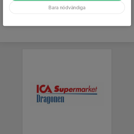
Ålder
36 år
Bara nödvändiga