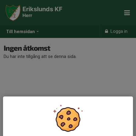
Erikslunds KF
Herr
Logga in
Till hemsidan
Ingen åtkomst
Du har inte tillgång att se denna sida.