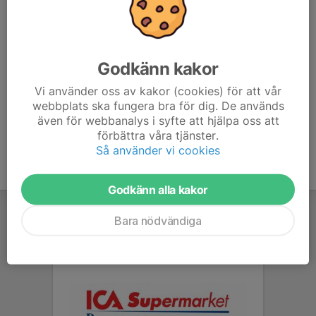
073-640 23 31
anitafredin@hotmail.com
Hessam Ghaderi
Godkänn kakor
Huvudtränare
Vi använder oss av kakor (cookies) för att vår
076-191 10 63
webbplats ska fungera bra för dig. De används
hessamghaderi@outlook.com
även för webbanalys i syfte att hjälpa oss att
förbättra våra tjänster.
Så använder vi cookies
Godkänn alla kakor
Bara nödvändiga