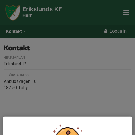
Erikslunds KF
Herr
Logga in
Kontakt
Kontakt
HEMMAPLAN
Erikslund IP
BESÖKSADRESS
Anbudsvägen 10
187 50 Täby
Kontaktpersoner
Anita Fredin
Lagledare