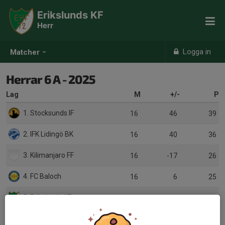
Erikslunds KF
Herr
Logga in
Matcher
Herrar 6 A - 2025
Lag
M
+/-
P
1. Stocksunds IF
16
46
39
2. IFK Lidingö BK
16
40
36
3. Kilimanjaro FF
16
-17
26
4. FC Baloch
16
6
25
5. Erikslunds KF
16
10
22
6. Tian United FC
16
11
21