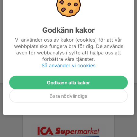
7. Rydbo IF
16
-27
17
8. Väsby FF
16
-28
16
Godkänn kakor
9. Kista SC
16
-41
8
Vi använder oss av kakor (cookies) för att vår
webbplats ska fungera bra för dig. De används
10. IFK Vaxholm
0
0
0
även för webbanalys i syfte att hjälpa oss att
förbättra våra tjänster.
Så använder vi cookies
Godkänn alla kakor
Bara nödvändiga