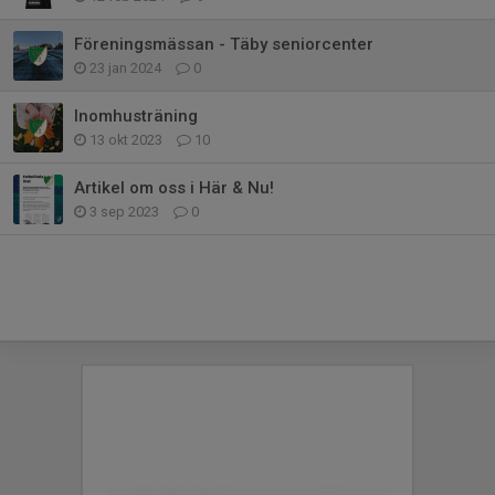
Föreningsmässan - Täby seniorcenter
23 jan 2024
0
Inomhusträning
13 okt 2023
10
Artikel om oss i Här & Nu!
3 sep 2023
0