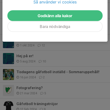
Så använder vi cookies
Uppstart?
20 aug 2025
8
Godkänn alla kakor
Gåfotboll info!
Bara nödvändiga
19 jan 2025
0
Inomhus tider?
1 okt 2024
12
Hej på er!
5 aug 2024
10
Tisdagens gåfotboll inställd - Sommaruppehåll!
16 jun 2024
2
Fotografering?
21 mar 2024
5
Gåfotboll träningströjor
12 feb 2024
9