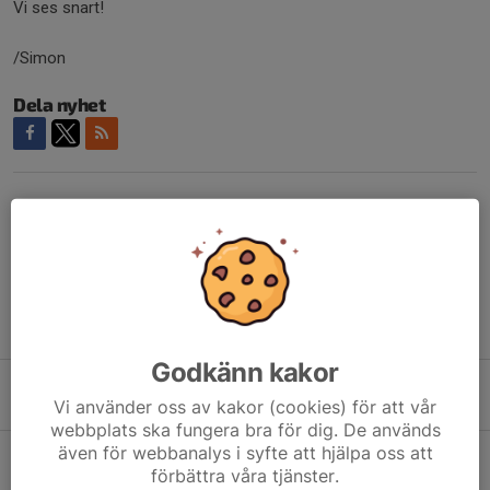
Vi ses snart!
/Simon
Dela nyhet
Kommentarer
Tidigare nyheter
Godkänn kakor
Inomhustid - ändring.
Vi använder oss av kakor (cookies) för att vår
26 dec 2025
0
webbplats ska fungera bra för dig. De används
även för webbanalys i syfte att hjälpa oss att
Info!
förbättra våra tjänster.
27 nov 2025
1