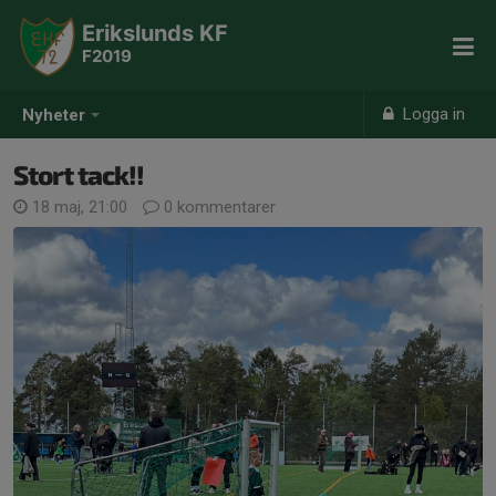
Erikslunds KF
F2019
Logga in
Nyheter
Stort tack!!
18 maj, 21:00
0 kommentarer