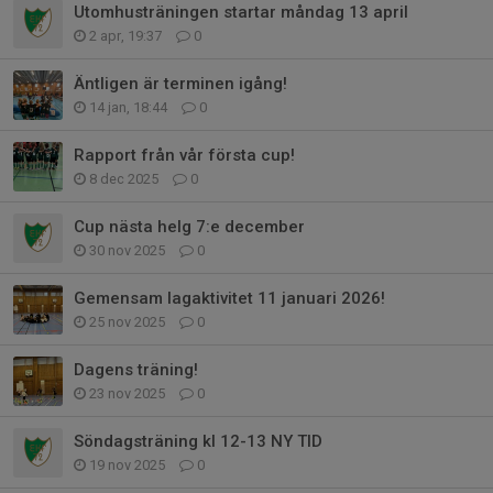
Utomhusträningen startar måndag 13 april
2 apr, 19:37
0
Äntligen är terminen igång!
14 jan, 18:44
0
Rapport från vår första cup!
8 dec 2025
0
Cup nästa helg 7:e december
30 nov 2025
0
Gemensam lagaktivitet 11 januari 2026!
25 nov 2025
0
Dagens träning!
23 nov 2025
0
Söndagsträning kl 12-13 NY TID
19 nov 2025
0