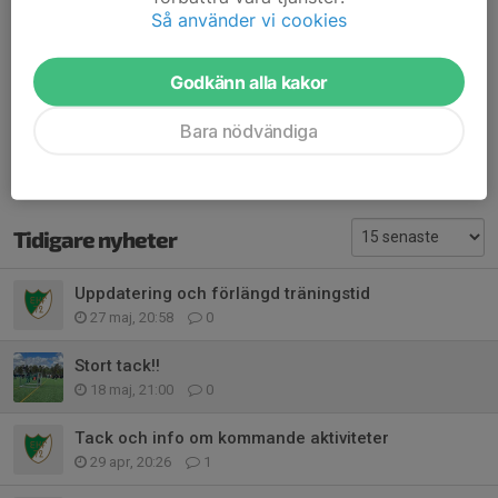
Så använder vi cookies
tjejer! De är grymma!!💚
Med vänlig hälsning,
Lagledarna och tränarna!
Godkänn alla kakor
Dela nyhet
Bara nödvändiga
Tidigare nyheter
Uppdatering och förlängd träningstid
27 maj, 20:58
0
Stort tack!!
18 maj, 21:00
0
Tack och info om kommande aktiviteter
29 apr, 20:26
1