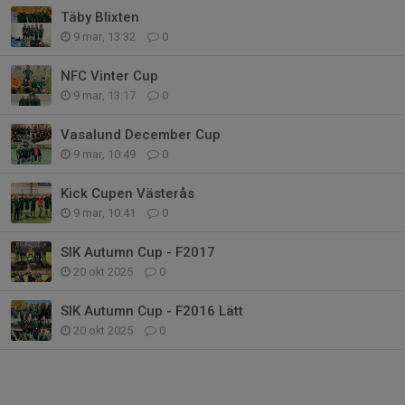
Täby Blixten
9 mar, 13:32
0
NFC Vinter Cup
9 mar, 13:17
0
Vasalund December Cup
9 mar, 10:49
0
Kick Cupen Västerås
9 mar, 10:41
0
SIK Autumn Cup - F2017
20 okt 2025
0
SIK Autumn Cup - F2016 Lätt
20 okt 2025
0