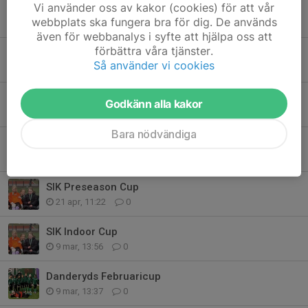
Vi använder oss av kakor (cookies) för att vår
Härlig kväll på Nationalarenan!
webbplats ska fungera bra för dig. De används
21 apr, 11:39
0
även för webbanalys i syfte att hjälpa oss att
förbättra våra tjänster.
7up Cup
Så använder vi cookies
21 apr, 11:29
0
Påskbollen Cup
Godkänn alla kakor
21 apr, 11:26
0
Bara nödvändiga
Boys & Girls Spring Cup
21 apr, 11:24
0
SIK Preseason Cup
21 apr, 11:22
0
SIK Indoor Cup
9 mar, 13:56
0
Danderyds Februaricup
9 mar, 13:37
0