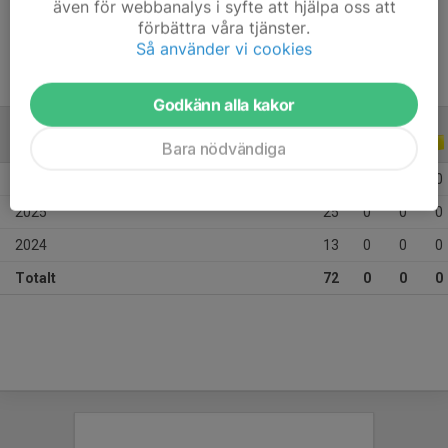
även för webbanalys i syfte att hjälpa oss att
Ålder
10 år
förbättra våra tjänster.
Så använder vi cookies
Godkänn alla kakor
ALLA SERIER
ALLA ÅR
Bara nödvändiga
2026
34
0
0
0
2025
25
0
0
0
2024
13
0
0
0
Totalt
72
0
0
0