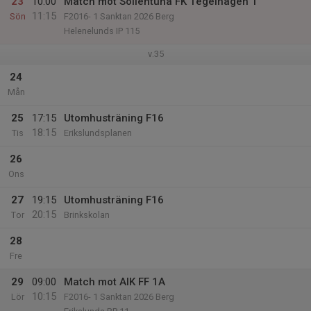
23
10:00
Match mot Sollentuna FK Tegelhagen 1
11:15
Sön
F2016- 1 Sanktan 2026 Berg
Helenelunds IP 115
v.35
24
Mån
25
17:15
Utomhusträning F16
18:15
Tis
Erikslundsplanen
26
Ons
27
19:15
Utomhusträning F16
20:15
Tor
Brinkskolan
28
Fre
29
09:00
Match mot AIK FF 1A
10:15
Lör
F2016- 1 Sanktan 2026 Berg