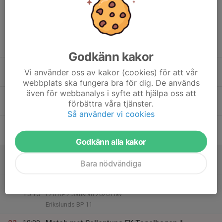
17
Mån
18
17:15
Utomhusträning F16
18:15
Tis
Erikslundsplanen
Godkänn kakor
19
Vi använder oss av kakor (cookies) för att vår
Ons
webbplats ska fungera bra för dig. De används
även för webbanalys i syfte att hjälpa oss att
20
19:15
Utomhusträning F16
förbättra våra tjänster.
20:15
Tor
Brinkskolan
Så använder vi cookies
21
Fre
Godkänn alla kakor
22
10:00
St Erikscupen HT startar denna helg
Bara nödvändiga
11:00
Lör
Se spelschema/matcher
14:00
Match mot Norrtulls SK M
15:15
F2016- 2 Sanktan 2026 Hav
Erikslunds BP 11