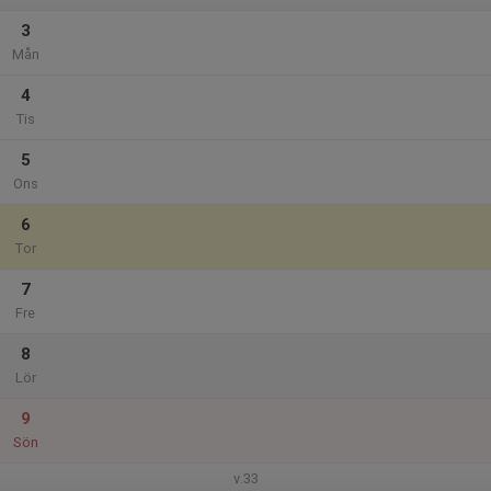
3
Mån
4
Tis
5
Ons
6
Tor
7
Fre
8
Lör
9
Sön
v.33