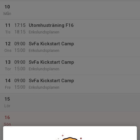
10
Mån
11
17:15
Utomhusträning F16
18:15
Tis
Erikslundsplanen
12
09:00
SvFa Kickstart Camp
15:00
Ons
Erikslundsplanen
13
09:00
SvFa Kickstart Camp
15:00
Tor
Erikslundsplanen
14
09:00
SvFa Kickstart Camp
15:00
Fre
Erikslundsplanen
15
Lör
16
Sön
v.34