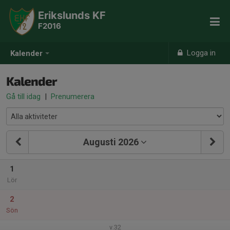
Erikslunds KF
F2016
Logga in
Kalender
Kalender
Gå till idag
|
Prenumerera
Augusti 2026
1
Lör
2
Sön
v.32