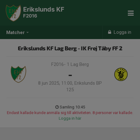
Erikslunds KF
F2016
Logga in
Matcher
Erikslunds KF Lag Berg - IK Frej Täby FF 2
F2016- 1 Lag Berg
-
8 jun 2025, 11:00, Erikslunds BP
125
Samling 10:45
Endast kallade kunde anmäla sig till aktiviteten. 8 personer var kallade.
Logga in här