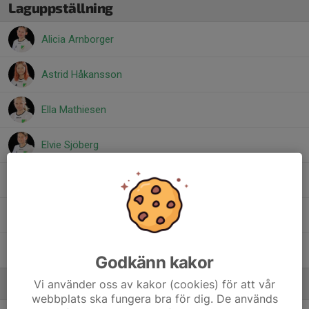
Laguppställning
Alicia Arnborger
Astrid Håkansson
Ella Mathiesen
Elvie Sjöberg
Moa Kjellson
Venice Saka
Yasmine Aslan
Godkänn kakor
Vi använder oss av kakor (cookies) för att vår
Ledare
webbplats ska fungera bra för dig. De används