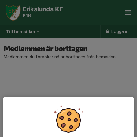
Erikslunds KF
P16
Logga in
Till hemsidan
Medlemmen är borttagen
Medlemmen du försöker nå är borttagen från hemsidan.