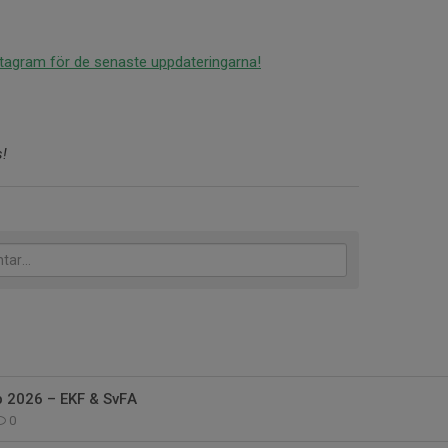
nstagram för de senaste uppdateringarna!
s!
p 2026 – EKF & SvFA
0