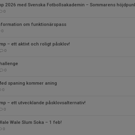
p 2026 med Svenska Fotbollsakademin – Sommarens höjdpunk
0
Information om funktionärspass
0
 – ett aktivt och roligt påsklov!
0
hallenge
0
Med spaning kommer aning
0
 – ett utvecklande påsklovsalternativ!
0
Wale Wale Slum Soka – 1 feb!
0