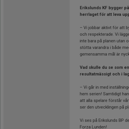
Erikslunds KF bygger på
herrlaget för att leva u
– Vi jobbar aktivt för att 
och respekterade. Vi lägger
inte bara på planen utan 
stötta varandra i både me
gemensamma mål är nyckl
Vad skulle du se som en
resultatmässigt och i la
– Vi går in med inställninge
hem serien! Samtidigt han
att alla spelare förstår v
ser den utvecklingen på plan
Vi ses på Erikslunds BP de
Forza Lunden!