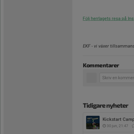
Följ herrlagets resa på I
EKF - vi växer tillsamman
Kommentarer
Tidigare nyheter
Kickstart Cam
30 jun, 21:47