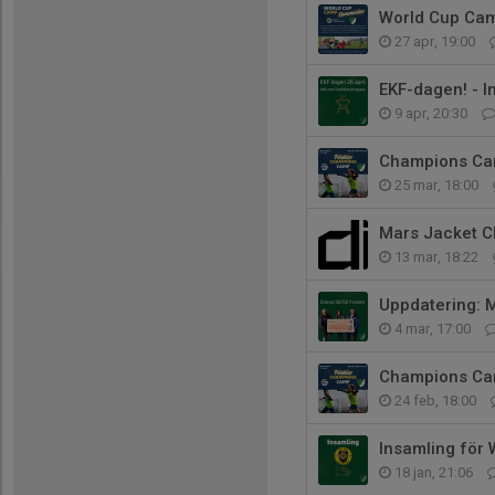
World Cup Cam
27 apr, 19:00
EKF-dagen! - 
9 apr, 20:30
Champions Camp
25 mar, 18:00
Mars Jacket C
13 mar, 18:22
Uppdatering: 
4 mar, 17:00
Champions Camp
24 feb, 18:00
Insamling för 
18 jan, 21:06