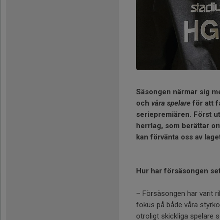
Säsongen närmar sig med
och
våra spelare
för att 
seriepremiären. Först u
herrlag, som berättar o
kan förvänta oss av laget
Hur har försäsongen sett
– Försäsongen har varit ri
fokus på både våra styrko
otroligt skickliga spelare s