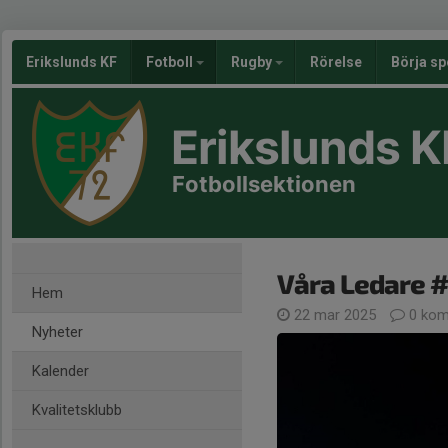
Erikslunds KF
Fotboll
Rugby
Rörelse
Börja sp
Erikslunds K
Fotbollsektionen
Våra Ledare #
Hem
22 mar 2025
0 kom
Nyheter
Kalender
Kvalitetsklubb