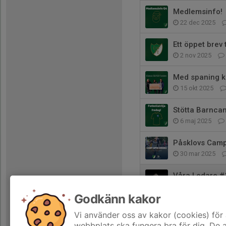
Medlemsinfo!
22 dec 2025
Ett öppet brev t
2 nov 2025
Med spaning 
15 okt 2025
Stötta Barnca
6 maj 2025
Påsklovs Camp
30 mar 2025
Våra Ledare #
22 mar 2025
Godkänn kakor
Inför Veteran
Vi använder oss av kakor (cookies) för 
28 feb 2025
webbplats ska fungera bra för dig. De