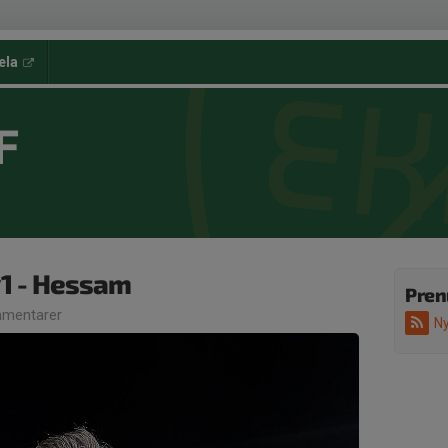
ela
F
1 - Hessam
Pren
mentarer
Ny