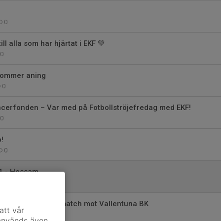
0
ill alla som har hjärtat i EKF 💚
0
kommer aning
0
ncerfonden – Var med på Fotbollströjefredag med EKF!
0
!
0
1 - Hessam
0
-DM: EKFs premiärmatch mot Vallentuna BK
att vår
0
 används även