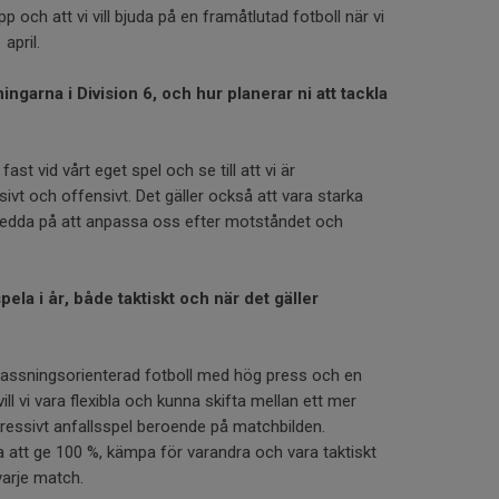
upp och att vi vill bjuda på en framåtlutad fotboll när vi
 april.
ingarna i Division 6, och hur planerar ni att tackla
fast vid vårt eget spel och se till att vi är
sivt och offensivt. Det gäller också att vara starka
eredda på att anpassa oss efter motståndet och
spela i år, både taktiskt och när det gäller
passningsorienterad fotboll med hög press och en
vill vi vara flexibla och kunna skifta mellan ett mer
gressivt anfallsspel beroende på matchbilden.
ara att ge 100 %, kämpa för varandra och vara taktiskt
varje match.