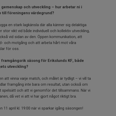
 gemenskap och utveckling – hur arbetar ni i
pp till föreningens värdegrund?
bygga en stark lagkänsla där alla känner sig delaktiga
 stor vikt vid både individuell och kollektiv utveckling,
också vid sidan av den. Öppen kommunikation, att
d- och motgång och att arbeta hårt mot våra
ar för oss.
 framgångsrik säsong för Erikslunds KF, både
gets utveckling?
n att vinna varje match, och målet är tydligt – vi vill ta
dlar framgång inte bara om resultat, utan också om
årt spelsätt och att vi genomför det tillsammans. När vi
en, då vet vi att vi har gjort något riktigt bra.
n 11 april kl. 19:00 när vi sparkar igång säsongen!