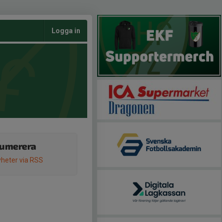
Logga in
umerera
heter via RSS