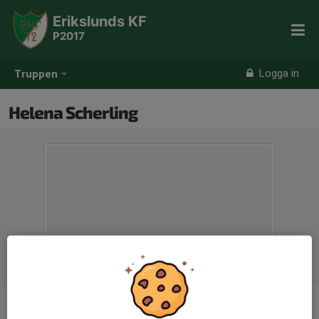
Erikslunds KF
P2017
Logga in
Truppen
Helena Scherling
Titel
Assisterande tränare