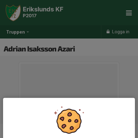
Erikslunds KF
P2017
Logga in
Truppen
Adrian Isaksson Azari
Ålder
8 år