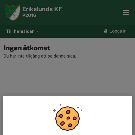
Erikslunds KF
P2016
Logga in
Till hemsidan
Ingen åtkomst
Du har inte tillgång att se denna sida.