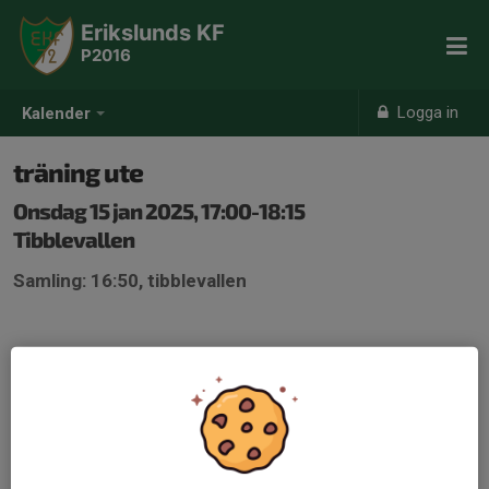
Erikslunds KF
P2016
Logga in
Kalender
träning ute
Onsdag 15 jan 2025, 17:00-18:15
Tibblevallen
Samling: 16:50, tibblevallen