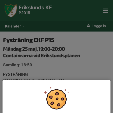
Erikslunds KF
P2015
Logga in
Kalender
Fysträning EKF P15
Måndag 25 maj, 19:00-20:00
Containrarna vid Erikslundsplanen
Samling: 18:50
FYSTRÄNING
Intervaller, backe, knäkontroll etc
Kom i löparskor och EKF svarta träningkläder.
Medtag ryggsäck med vattenflaska. I ryggsäcken läggs
jackan under träning, vi slänger inga kläder på marken.