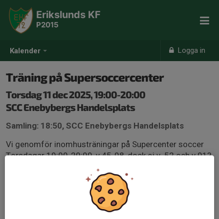
Erikslunds KF
P2015
Logga in
Kalender
Träning på Supersoccercenter
Torsdag 11 dec 2025, 19:00-20:00
SCC Enebybergs Handelsplats
Samling: 18:50, SCC Enebybergs Handelsplats
Vi genomför inomhusträningar på Supercenter soccer
Torsdagar 19:00-20:00, v 45-08, dock ej v. 52 och v.01?
Vi har tecknat ett avtal med rätt till tre planer och 3
instruktörer från SCC (som leder träningen).
För deltagande krävs att fakturan om 1500kr är betald.