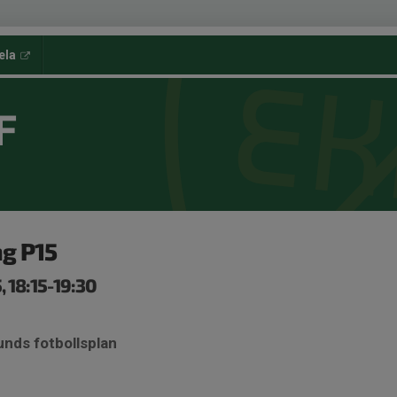
ela
F
ng P15
, 18:15-19:30
unds fotbollsplan