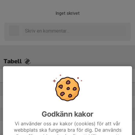
Inget skrivet
Tabell
P2013- 4B
M
+/-
P
1. IFK Lidingö FK N blå
10
42
27
2. Täby FK 61
10
33
24
Godkänn kakor
3. IF Brommapojkarna 2013-41
10
17
22
Vi använder oss av kakor (cookies) för att vår
4. Spånga IS FK Gul 2
10
17
16
webbplats ska fungera bra för dig. De används