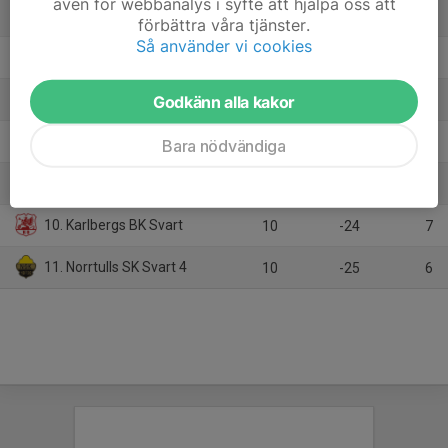
även för webbanalys i syfte att hjälpa oss att
5. Sollentuna FK Öst 2
10
-9
15
förbättra våra tjänster.
Så använder vi cookies
6. Viggbyholms IK FF Röd
10
13
14
7. Danderyds SK FF Röd
Godkänn alla kakor
10
-31
11
8. Erikslunds KF 1
10
-20
10
Bara nödvändiga
9. Kista SC KFUM Röd
10
-13
8
10. Karlbergs BK Svart
10
-24
7
11. Norrtulls SK Svart 4
10
-25
6