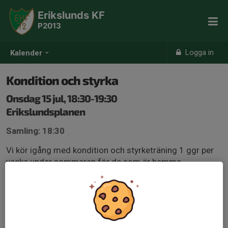
Erikslunds KF
P2013
Logga in
Kalender
Kondition och styrka
Onsdag 15 jul, 18:30-19:30
Erikslundsplanen
Samling: 18:30
Vi kör igång med kondition och styrketräning 1 ggr per
vecka under sommaren för de som är hemma.