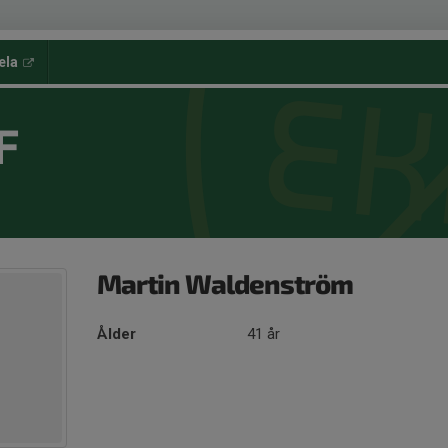
ela
F
Martin Waldenström
Ålder
41 år