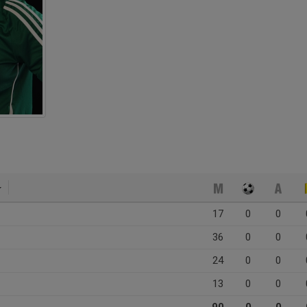
17
0
0
36
0
0
24
0
0
13
0
0