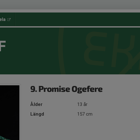
ela
F
9. Promise Ogefere
Ålder
13 år
Längd
157 cm