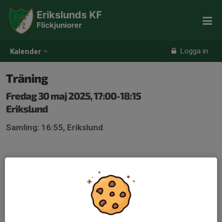
Erikslunds KF
Flickjuniorer
Logga in
Kalender
Träning
Fredag 30 maj 2025, 17:00-18:15
Erikslund
Samling: 16:55, Erikslund