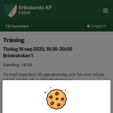
Erikslunds KF
F2014
Logga in
Till hemsidan
Träning
Tisdag 16 sep 2025, 18:30-20:00
Brinkskolan 1
Samling: 18:30
Ta med löparskor till uppvärmning och fys som börjar
18:30. 19:00 går vi på fotbollsplanen.