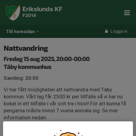
Erikslunds KF
F2014
Logga in
Till hemsidan
Nattvandring
Fredag 15 aug 2025, 20:00-00:00
Täby kommunhus
Samling: 20:00
Vi har fått möjligheten att nattvandra med Täby
kommun. Vårt lag får 2500 kr per tillfälle så vi har nu
bokat in ett tillfälle i vår och tre i höst! För att kunna få
pengarna måste minst 7 vuxna anmäla sig. Se mer
information nedan:
Som nattvandrare är du en vuxen förebild som finns till