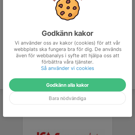
hands, lyssnar och hjälper till att larma om det behövs.
Genom att nattvandra skapar du en trygghet för våra
ungdomar samtidigt som du får kunskap om hur
ungdomar rör sig i kommunen. Vid utgångspunkten
kommunhuset kan du hämta ut en nattvandringsväst
Godkänn kakor
och där finns våra kommunvakter på plats som går
Vi använder oss av kakor (cookies) för att vår
igenom rutinen för kvällen (fredagar). Du är sedan med
webbplats ska fungera bra för dig. De används
så länge du vill, kan och orkar. (Täby kommun)
även för webbanalys i syfte att hjälpa oss att
förbättra våra tjänster.
Så använder vi cookies
Godkänn alla kakor
Bara nödvändiga