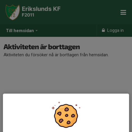
Erikslunds KF
F2011
Logga in
Till hemsidan
Aktiviteten är borttagen
Aktiviteten du försöker nå är borttagen från hemsidan.