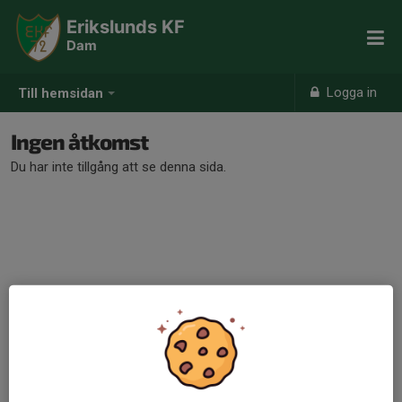
Erikslunds KF
Dam
Logga in
Till hemsidan
Ingen åtkomst
Du har inte tillgång att se denna sida.