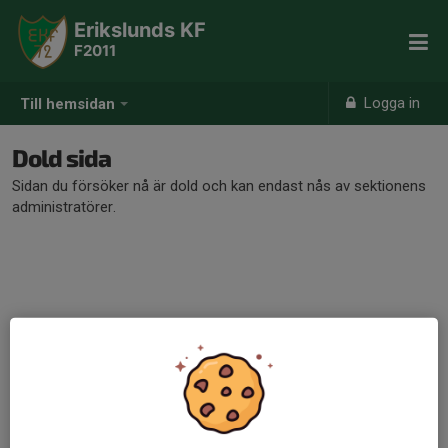
Erikslunds KF
F2011
Logga in
Till hemsidan
Dold sida
Sidan du försöker nå är dold och kan endast nås av sektionens
administratörer.